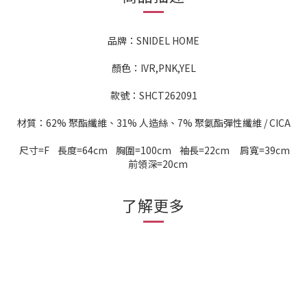
品牌：SNIDEL HOME
顏色：IVR,PNK,YEL
款號：SHCT262091
材質：62% 聚酯纖維、31% 人造絲、7% 聚氨酯彈性纖維 / CICA
尺寸=F 長度=64cm 胸圍=100cm 袖長=22cm 肩寬=39cm
前領深=20cm
了解更多