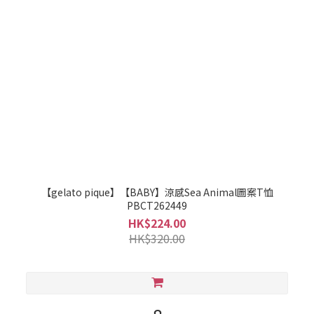
【gelato pique】【BABY】涼感Sea Animal圖案T恤
PBCT262449
HK$224.00
HK$320.00