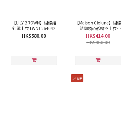
【LILY BROWN】蝴蝶結
【Maison Cielune】蝴蝶
針織上衣 LWNT264042
結翻領心形鏤空上衣
MWBD262677
HK$580.00
HK$414.00
HK$460.00
1件8折