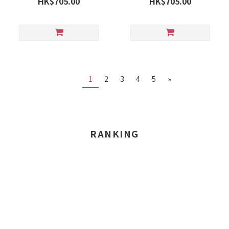
HK$705.00
HK$705.00
1
2
3
4
5
»
RANKING