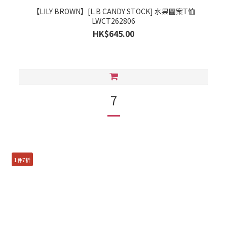
【LILY BROWN】[L.B CANDY STOCK] 水果圖案T恤
LWCT262806
HK$645.00
7
1件7折