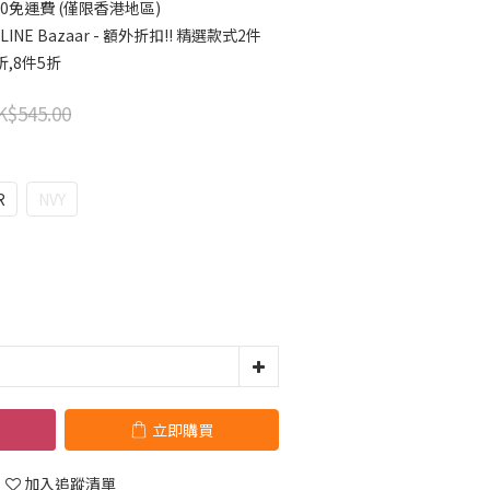
00免運費 (僅限香港地區)
INE Bazaar - 額外折扣!! 精選款式2件
折,8件5折
K$545.00
R
NVY
立即購買
加入追蹤清單