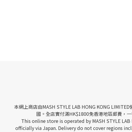
本網上商店由MASH STYLE LAB HONG KONG
國。全店實付滿HK$1800免香港地區郵費，一律
This online store is operated by MASH STYLE LAB
officially via Japan. Delivery do not cover regions 