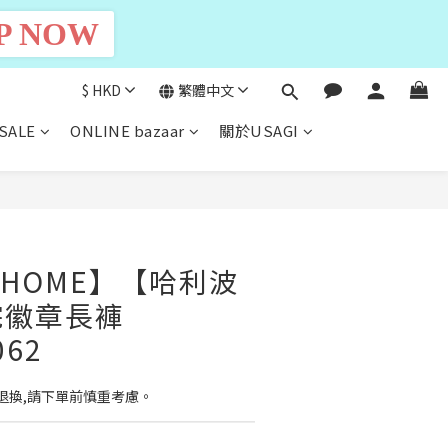
P NOW
$
HKD
繁體中文
SALE
ONLINE bazaar
關於USAGI
立即購買
L HOME】【哈利波
院徽章長褲
062
退換,請下單前慎重考慮。