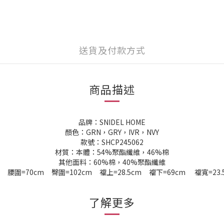
送貨及付款方式
商品描述
品牌：SNIDEL HOME
顏色：GRN，GRY，IVR，NVY
款號：SHCP245062
材質：本體：54%聚酯纖維，46%棉
其他面料：60%棉，40%聚酯纖維
 腰圍=70cm 臀圍=102cm 襠上=28.5cm 襠下=69cm 襠寬=23
了解更多