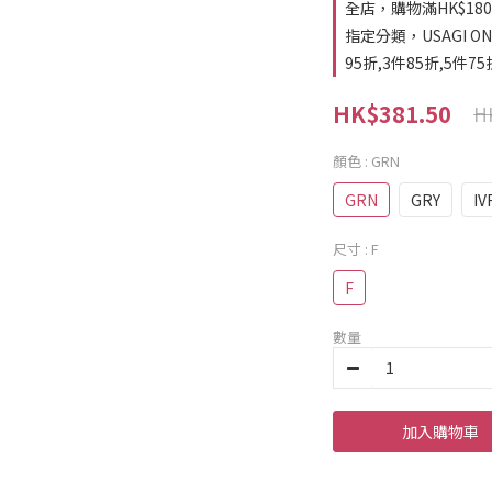
全店，購物滿HK$18
指定分類，USAGI ONL
95折,3件85折,5件75
HK$381.50
H
顏色
: GRN
GRN
GRY
IV
尺寸
: F
F
數量
加入購物車