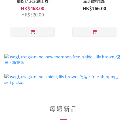
蝴蝶結泡泡袖上衣
涼身體噴霧E
MWAD262695 BG2
HK$468.00
HK$166.00
HK$520.00
每週新品