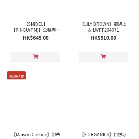
【SNIDEL】
【LILY BROWN】褶邊上
【PINGU(TM)】企鵝圖案
衣 LWFT264071
美式單袖鏤空上衣
HK$645.00
HK$910.00
SWCT262057
滿減無上限
【Maison Cielune】綁帶
【F ORGANICS】自然冰