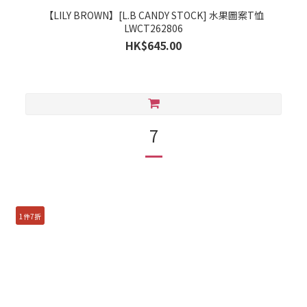
【LILY BROWN】[L.B CANDY STOCK] 水果圖案T恤
LWCT262806
HK$645.00
7
1件7折