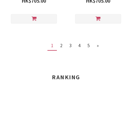
HK$705.00
HK$705.00
1
2
3
4
5
»
RANKING