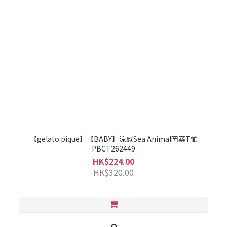
【gelato pique】【BABY】涼感Sea Animal圖案T恤
PBCT262449
HK$224.00
HK$320.00