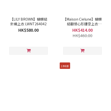
【LILY BROWN】蝴蝶結
【Maison Cielune】蝴蝶
針織上衣 LWNT264042
結翻領心形鏤空上衣
MWBD262677
HK$580.00
HK$414.00
HK$460.00
1件8折