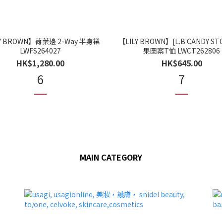
Y BROWN】荷葉邊 2-Way 半身裙
【LILY BROWN】[L.B CANDY ST
LWFS264027
果圖案T恤 LWCT262806
HK$1,280.00
HK$645.00
6
7
MAIN CATEGORY