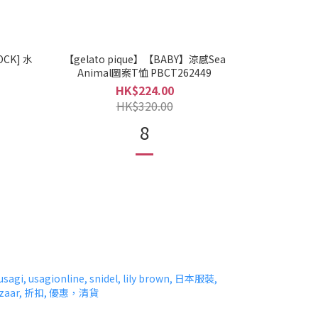
OCK] 水
【gelato pique】【BABY】涼感Sea
Animal圖案T恤 PBCT262449
HK$224.00
HK$320.00
8