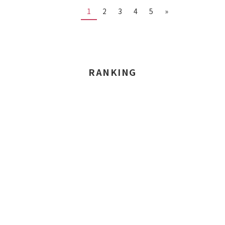
1
2
3
4
5
»
RANKING