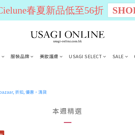
n Cielune春夏新品低至56折
SHO
別
服裝品牌
美妝護膚
USAGI SELECT
SALE
本週精選
限