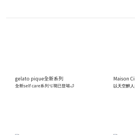
gelato pique全新系列
Maison C
全新self care系列🫧現已登場🛁
以天空醉人