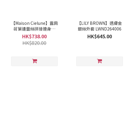
【Maison Cielune】露肩
【LILY BROWN】透膚金
荷葉邊蕾絲拼接連身裙
銀絲外套 LWND264006
MWAM261517
HK$738.00
HK$645.00
HK$820.00