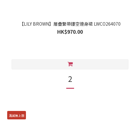
【LILY BROWN】層疊繫帶鏤空連身裙 LWCO264070
HK$970.00
2
滿減無上限