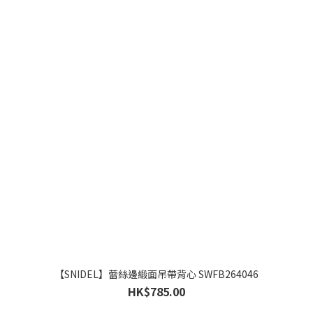
【SNIDEL】蕾絲邊緞面吊帶背心 SWFB264046
HK$785.00