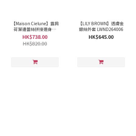
【Maison Cielune】露肩
【LILY BROWN】透膚金
荷葉邊蕾絲拼接連身裙
銀絲外套 LWND264006
MWAM261517
HK$738.00
HK$645.00
HK$820.00