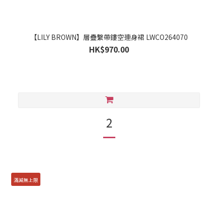
【LILY BROWN】層疊繫帶鏤空連身裙 LWCO264070
HK$970.00
2
滿減無上限