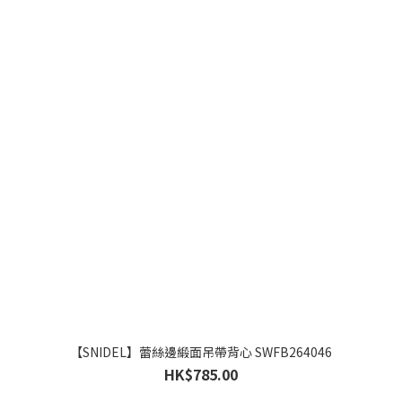
【SNIDEL】蕾絲邊緞面吊帶背心 SWFB264046
HK$785.00