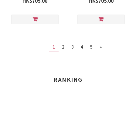
HK$705.00
HK$705.00
1
2
3
4
5
»
RANKING