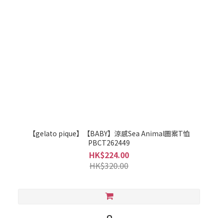
【gelato pique】【BABY】涼感Sea Animal圖案T恤
PBCT262449
HK$224.00
HK$320.00