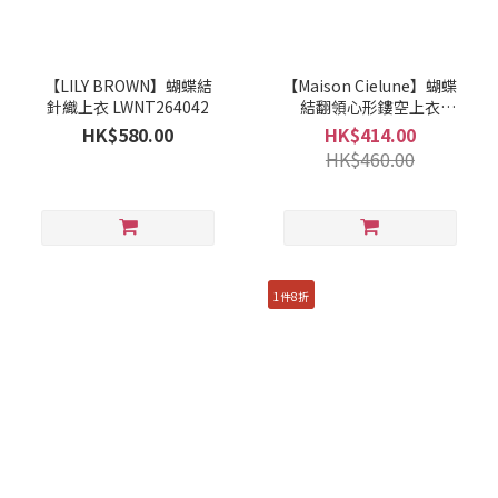
【LILY BROWN】蝴蝶結
【Maison Cielune】蝴蝶
針織上衣 LWNT264042
結翻領心形鏤空上衣
MWBD262677
HK$580.00
HK$414.00
HK$460.00
1件8折