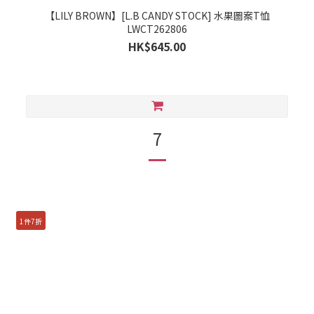
【LILY BROWN】[L.B CANDY STOCK] 水果圖案T恤
LWCT262806
HK$645.00
7
1件7折