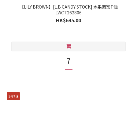
【LILY BROWN】[L.B CANDY STOCK] 水果圖案T恤
LWCT262806
HK$645.00
7
1件7折