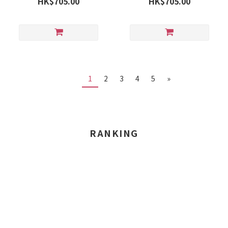
HK$705.00
HK$705.00
1
2
3
4
5
»
RANKING