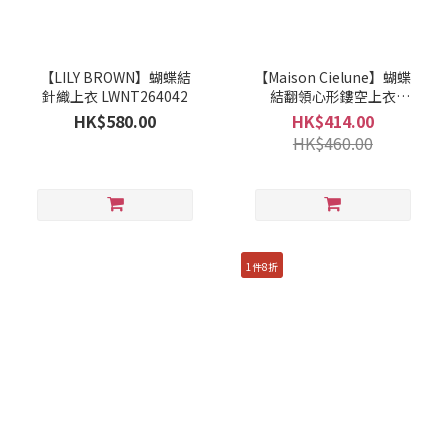
【LILY BROWN】蝴蝶結
【Maison Cielune】蝴蝶
針織上衣 LWNT264042
結翻領心形鏤空上衣
MWBD262677
HK$580.00
HK$414.00
HK$460.00
1件8折