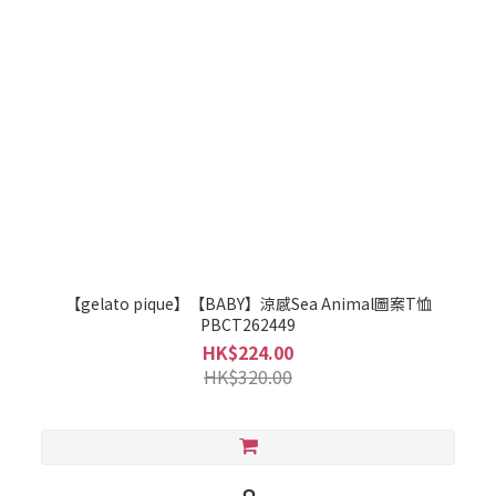
【gelato pique】【BABY】涼感Sea Animal圖案T恤
PBCT262449
HK$224.00
HK$320.00