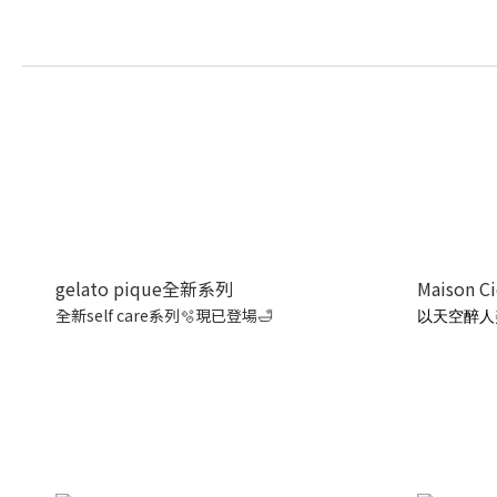
gelato pique全新系列
Maison C
全新self care系列🫧現已登場🛁
以天空醉人