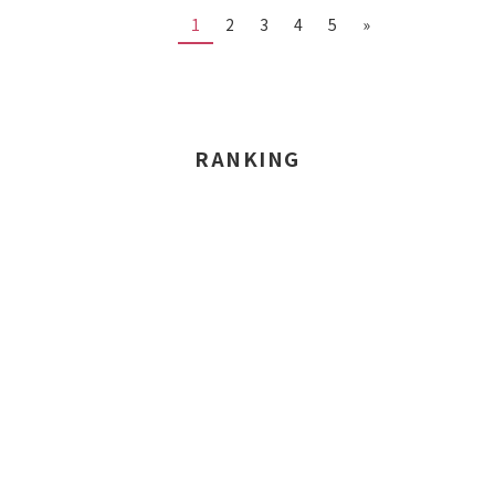
1
2
3
4
5
»
RANKING