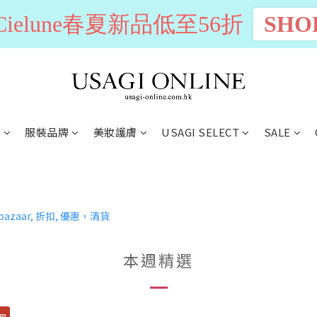
n Cielune春夏新品低至56折
SHO
別
服裝品牌
美妝護膚
USAGI SELECT
SALE
本週精選
限