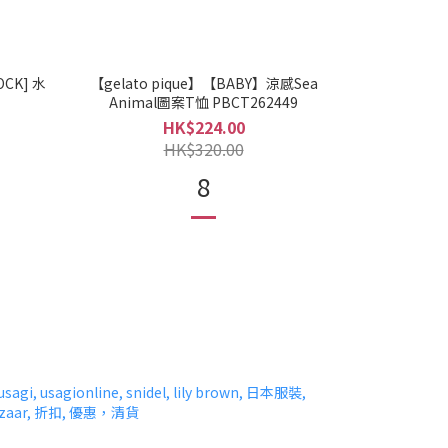
OCK] 水
【gelato pique】【BABY】涼感Sea
Animal圖案T恤 PBCT262449
HK$224.00
HK$320.00
8