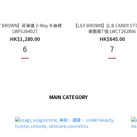
Y BROWN】荷葉邊 2-Way 半身裙
【LILY BROWN】[L.B CANDY ST
LWFS264027
果圖案T恤 LWCT262806
HK$1,280.00
HK$645.00
6
7
MAIN CATEGORY