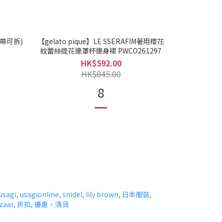
肩帶可拆)
【gelato pique】LE SSERAFIM著用櫻花
紋蕾絲提花連罩杯連身裙 PWCO261297
HK$592.00
HK$845.00
8