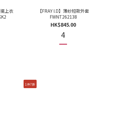
邊下擺上衣
【FRAY I.D】薄紗短款外套
KK2
FWNT262138
HK$845.00
4
1件7折