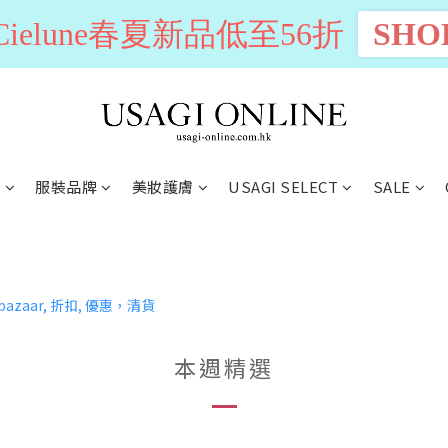
n Cielune春夏新品低至56折
SHO
別
服裝品牌
美妝護膚
USAGI SELECT
SALE
本週精選