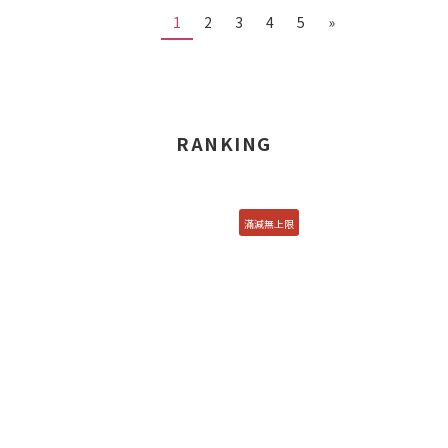
1
2
3
4
5
»
RANKING
滿減無上限