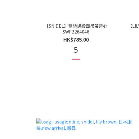
【SNIDEL】蕾絲邊緞面吊帶背心
【LI
SWFB264046
HK$785.00
5