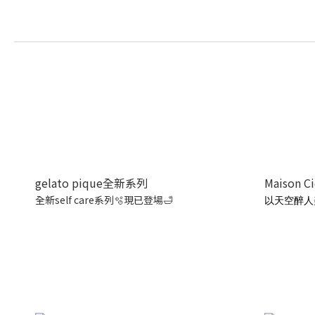
gelato pique全新系列
Maison C
全新self care系列🫧現已登場🛁
以天空醉人