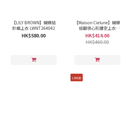
【LILY BROWN】蝴蝶結
【Maison Cielune】蝴蝶
針織上衣 LWNT264042
結翻領心形鏤空上衣
MWBD262677
HK$580.00
HK$414.00
HK$460.00
1件8折