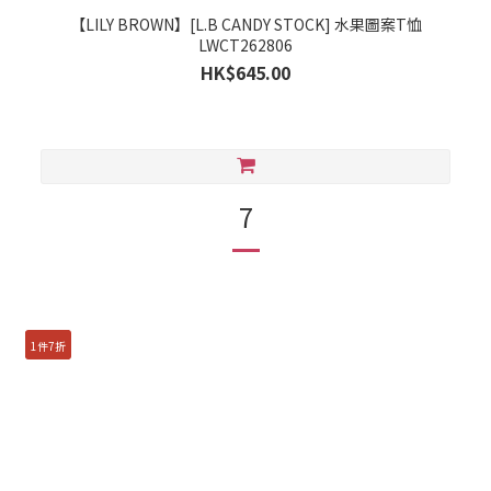
【LILY BROWN】[L.B CANDY STOCK] 水果圖案T恤
LWCT262806
HK$645.00
7
1件7折