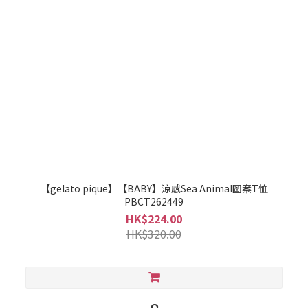
【gelato pique】【BABY】涼感Sea Animal圖案T恤
PBCT262449
HK$224.00
HK$320.00