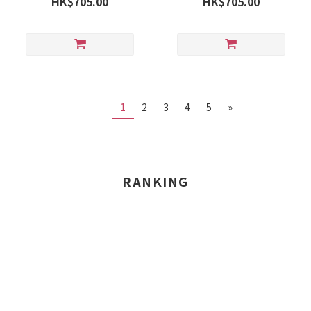
HK$705.00
HK$705.00
1
2
3
4
5
»
RANKING