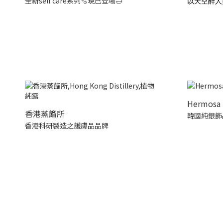
全新self care系列🫧現已登場🛁
以天空醉人
Hermosa 
香港蒸餾所
韓國純銀飾
香港科研製造之護膚品品牌