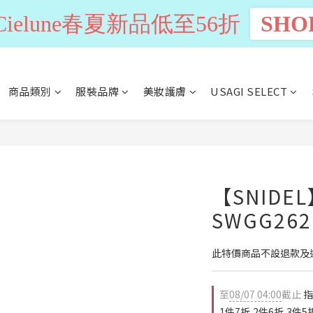
n Cielune春夏新品低至56折
SHO
商品類別
服裝品牌
美妝護膚
USAGI SELECT
【SNID
SWGG262
此特價商品不設退款及
至
08/07 04:00
截止
指
1件7折,2件6折,3件5