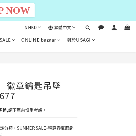
P NOW
$
HKD
繁體中文
SALE
ONLINE bazaar
關於USAGI
立即購買
EL】徽章鑰匙吊墜
677
退換,請下單前慎重考慮。
定分類，SUMMER SALE-精選春夏服飾
折