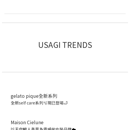
USAGI TRENDS
gelato pique全新系列
全新self care系列🫧現已登場🛁
Maison Cielune
以天空醉人美景為靈感的女裝品牌☁️