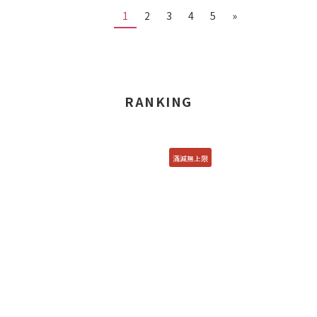
1
2
3
4
5
»
RANKING
滿減無上限