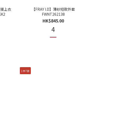
邊下擺上衣
【FRAY I.D】薄紗短款外套
KK2
FWNT262138
HK$845.00
4
1件7折