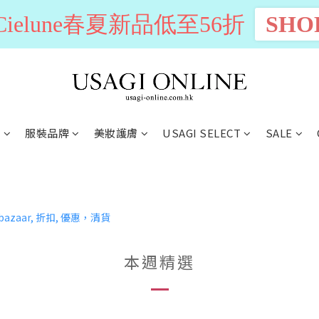
n Cielune春夏新品低至56折
SHO
別
服裝品牌
美妝護膚
USAGI SELECT
SALE
本週精選