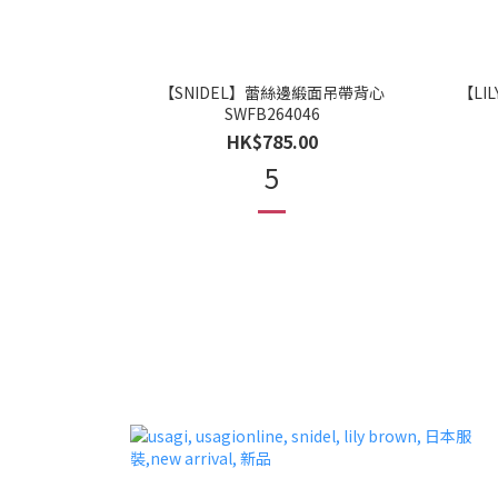
【SNIDEL】蕾絲邊緞面吊帶背心
【LI
SWFB264046
HK$785.00
5