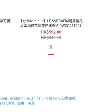
肩帶可拆)
【gelato pique】LE SSERAFIM著用櫻花
紋蕾絲提花連罩杯連身裙 PWCO261297
HK$592.00
HK$845.00
8