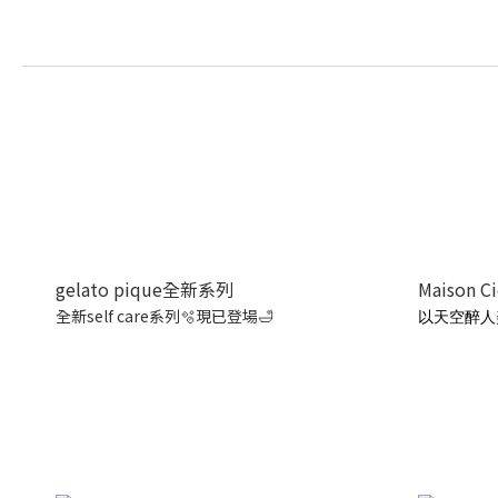
gelato pique全新系列
Maison C
全新self care系列🫧現已登場🛁
以天空醉人