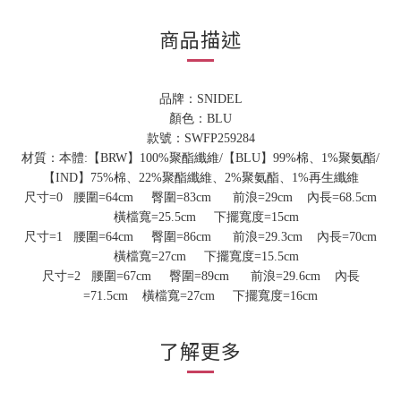
商品描述
品牌：SNIDEL
顏色：
BLU
款號：SWFP259284
材質：本體:【BRW】100%聚酯纖維/【BLU】99%棉、1%聚氨酯/
【IND】75%棉、22%聚酯纖維、2%聚氨酯、1%再生纖維
尺寸=
0
腰圍
=
64cm
臀圍
=
83cm
前浪
=
29cm
內長=68.5cm
橫檔寬=25.5cm
下擺寬度=
15cm
尺寸=
1
腰圍
=
64cm
臀圍
=
86cm
前浪
=
29.3cm
內長=70cm
橫檔寬=27cm
下擺寬度=
15.5cm
尺寸=
2
腰圍
=
67cm
臀圍
=
89cm
前浪
=
29.6cm
內長
=71.5cm 橫檔寬=27cm
下擺寬度=
16cm
了解更多