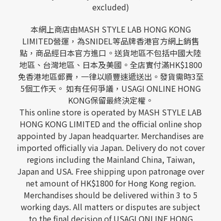
excluded)
本網上商店由MASH STYLE LAB HONG KONG
LIMITED營運，為SNIDEL等品牌香港官方網上銷售
點，商品經日本官方進口。送貨地區不包括中國大陸
地區、台灣地區、日本及美國。全店實付滿HK$1800
免香港地區郵費，一律以順豐速遞送出。發貨需時3至
5個工作天。 如有任何爭議，USAGI ONLINE HONG
KONG保留最終決定權。
This online store is operated by MASH STYLE LAB
HONG KONG LIMITED and the official online shop
appointed by Japan headquarter. Merchandises are
imported officially via Japan. Delivery do not cover
regions including the Mainland China, Taiwan,
Japan and USA. Free shipping upon patronage over
net amount of HK$1800 for Hong Kong region.
Merchandises should be delivered within 3 to 5
working days. All matters or disputes are subject
to the final decision of USAGI ONLINE HONG