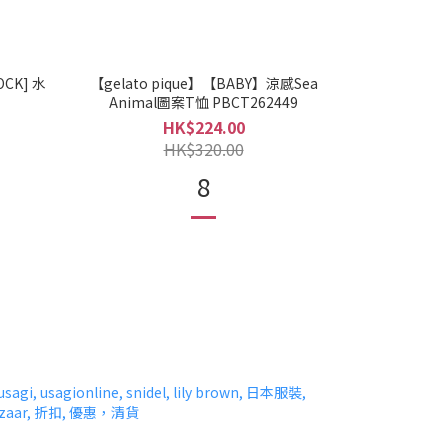
OCK] 水
【gelato pique】【BABY】涼感Sea
Animal圖案T恤 PBCT262449
HK$224.00
HK$320.00
8