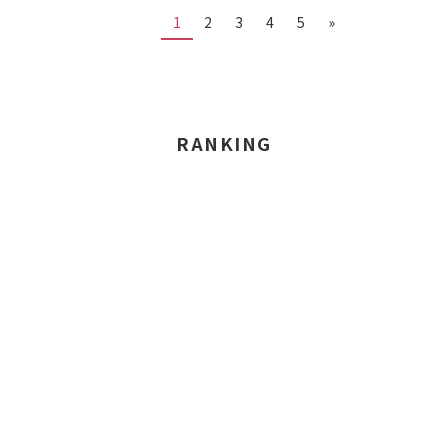
1
2
3
4
5
»
RANKING