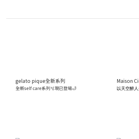
gelato pique全新系列
Maison C
全新self care系列🫧現已登場🛁
以天空醉人