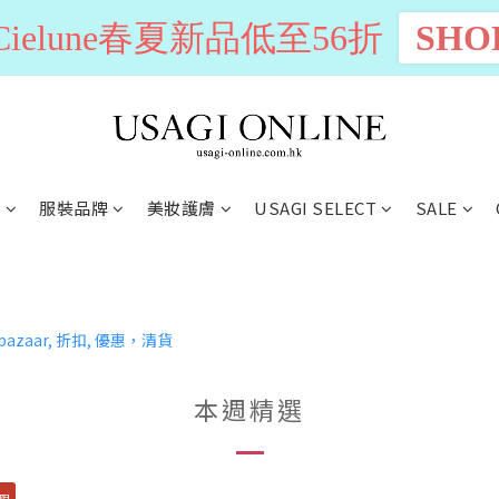
n Cielune春夏新品低至56折
SHO
別
服裝品牌
美妝護膚
USAGI SELECT
SALE
本週精選
限