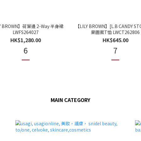
Y BROWN】荷葉邊 2-Way 半身裙
【LILY BROWN】[L.B CANDY ST
LWFS264027
果圖案T恤 LWCT262806
HK$1,280.00
HK$645.00
6
7
MAIN CATEGORY