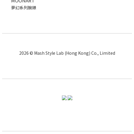
MOONART
夢幻系列腕錶
2026 © Mash Style Lab (Hong Kong) Co., Limited