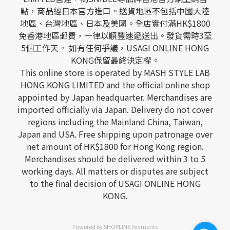
點，商品經日本官方進口。送貨地區不包括中國大陸
地區、台灣地區、日本及美國。全店實付滿HK$1800
免香港地區郵費，一律以順豐速遞送出。發貨需時3至
5個工作天。 如有任何爭議，USAGI ONLINE HONG
KONG保留最終決定權。
This online store is operated by MASH STYLE LAB
HONG KONG LIMITED and the official online shop
appointed by Japan headquarter. Merchandises are
imported officially via Japan. Delivery do not cover
regions including the Mainland China, Taiwan,
Japan and USA. Free shipping upon patronage over
net amount of HK$1800 for Hong Kong region.
Merchandises should be delivered within 3 to 5
working days. All matters or disputes are subject
to the final decision of USAGI ONLINE HONG
KONG.
Powered by
SHOPLINE Payments