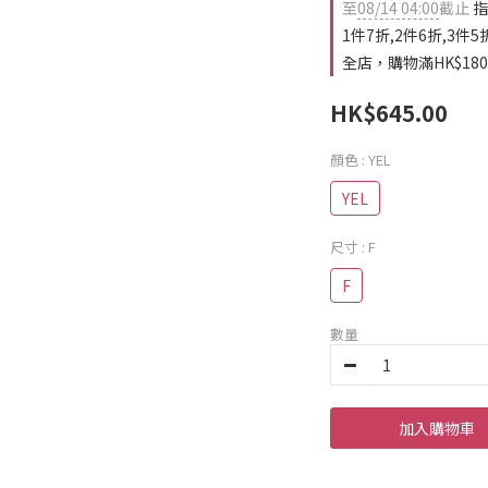
至
08/14 04:00
截止
指
1件7折,2件6折,3件5
全店，購物滿HK$18
HK$645.00
顏色
: YEL
YEL
尺寸
: F
F
數量
加入購物車