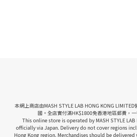
本網上商店由MASH STYLE LAB HONG KONG
國。全店實付滿HK$1800免香港地區郵費，一律
This online store is operated by MASH STYLE LAB
officially via Japan. Delivery do not cover regions 
Hong Kong region. Merchandises should be delivered w