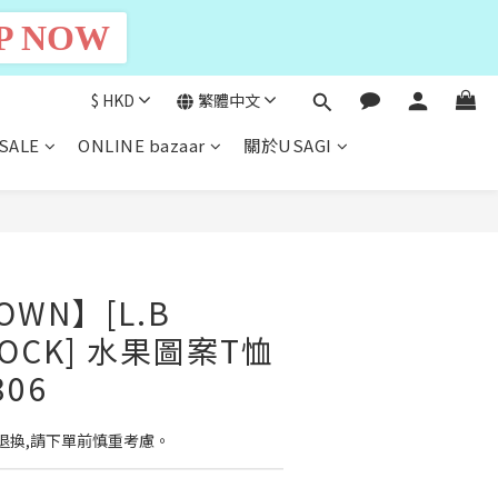
P NOW
$
HKD
繁體中文
SALE
ONLINE bazaar
關於USAGI
立即購買
ROWN】[L.B
TOCK] 水果圖案T恤
806
退換,請下單前慎重考慮。