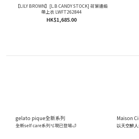
【LILY BROWN】[L.B CANDY STOCK] 荷葉邊緞
帶上衣 LWFT262844
HK$1,685.00
gelato pique全新系列
Maison C
全新self care系列🫧現已登場🛁
以天空醉人