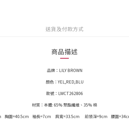
送貨及付款方式
商品描述
品牌：LILY BROWN
顏色：YEL,RED,BLU
款號：LWCT262806
材質：本體: 65% 聚酯纖維、35% 棉
m 胸圍=40.5cm 袖長=7cm 肩寬=33.5cm 前領深=9cm 腰圍=34