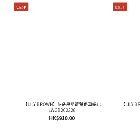
低至5折
低至5折
【LILY BROWN】花朵吊墜荷葉邊草編包
【LILY 
LWGB262328
HK$910.00