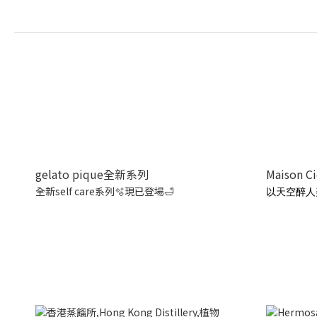
gelato pique全新系列
Maison C
全新self care系列🫧現已登場🛁
以天空醉人