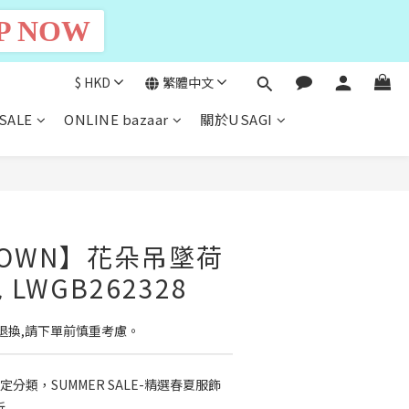
P NOW
$
HKD
繁體中文
SALE
ONLINE bazaar
關於USAGI
立即購買
BROWN】花朵吊墜荷
LWGB262328
退換,請下單前慎重考慮。
定分類，SUMMER SALE-精選春夏服飾
折