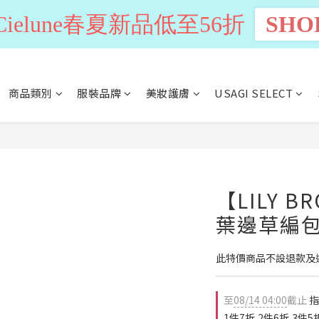
n Cielune春夏新品低至56折
SHO
商品類別
服裝品牌
美妝護膚
USAGI SELECT
【LILY 
葉邊草編包 
此特價商品不設退款及
至
08/14 04:00
截止
指
1件7折,2件6折,3件5