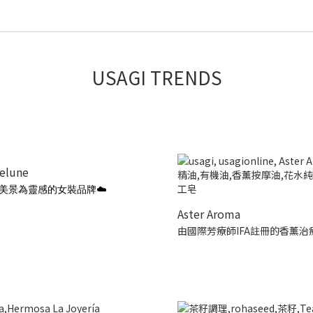
USAGI TRENDS
ielune
美景為靈感的女裝品牌☁️
Aster Aroma
由國際芳療師IFA註冊的香薰治