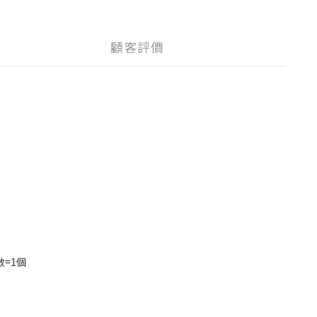
顧客評價
數=1個