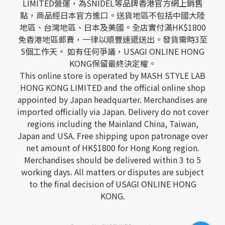
LIMITED營運，為SNIDEL等品牌香港官方網上銷售
點，商品經日本官方進口。送貨地區不包括中國大陸
地區、台灣地區、日本及美國。全店實付滿HK$1800
免香港地區郵費，一律以順豐速遞送出。發貨需時3至
5個工作天。 如有任何爭議，USAGI ONLINE HONG
KONG保留最終決定權。
This online store is operated by MASH STYLE LAB
HONG KONG LIMITED and the official online shop
appointed by Japan headquarter. Merchandises are
imported officially via Japan. Delivery do not cover
regions including the Mainland China, Taiwan,
Japan and USA. Free shipping upon patronage over
net amount of HK$1800 for Hong Kong region.
Merchandises should be delivered within 3 to 5
working days. All matters or disputes are subject
to the final decision of USAGI ONLINE HONG
KONG.