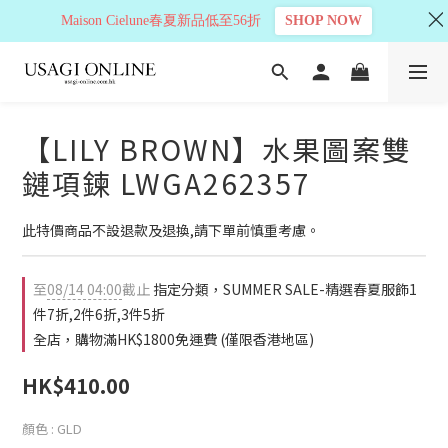
Maison Cielune春夏新品低至56折
SHOP NOW
【LILY BROWN】水果圖案雙
鏈項鍊 LWGA262357
此特價商品不設退款及退換,請下單前慎重考慮。
至
08/14 04:00
截止
指定分類，SUMMER SALE-精選春夏服飾1
件7折,2件6折,3件5折
全店，購物滿HK$1800免運費 (僅限香港地區)
HK$410.00
顏色
: GLD