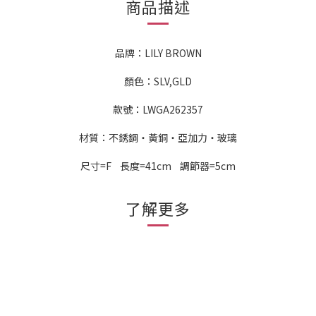
商品描述
品牌：LILY BROWN
顏色：SLV,GLD
款號：LWGA262357
材質：不銹鋼・黃銅・亞加力・玻璃
尺寸=F 長度=41cm 調節器=5cm
了解更多