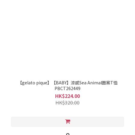
【gelato pique】【BABY】涼感Sea Animal圖案T恤
PBCT262449
HK$224.00
HK$320.00