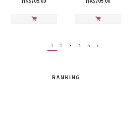
HK$705.00
HK$705.00
1
2
3
4
5
»
RANKING