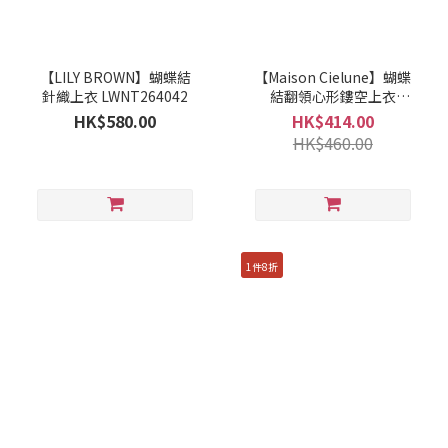
【LILY BROWN】蝴蝶結
【Maison Cielune】蝴蝶
針織上衣 LWNT264042
結翻領心形鏤空上衣
MWBD262677
HK$580.00
HK$414.00
HK$460.00
1件8折