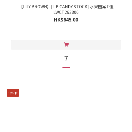
【LILY BROWN】[L.B CANDY STOCK] 水果圖案T恤
LWCT262806
HK$645.00
7
1件7折