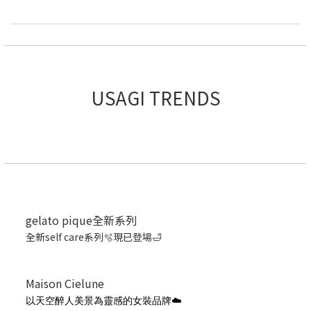
USAGI TRENDS
gelato pique全新系列
全新self care系列🫧現已登場🛁
Maison Cielune
以天空醉人美景為靈感的女裝品牌☁️