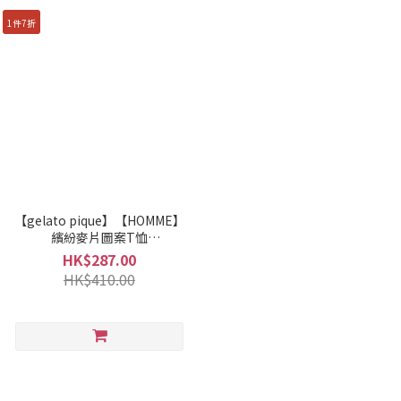
1件7折
【gelato pique】【HOMME】
繽紛麥片圖案T恤
PMCT261915
HK$287.00
HK$410.00