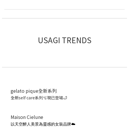
USAGI TRENDS
gelato pique全新系列
全新self care系列🫧現已登場🛁
Maison Cielune
以天空醉人美景為靈感的女裝品牌☁️