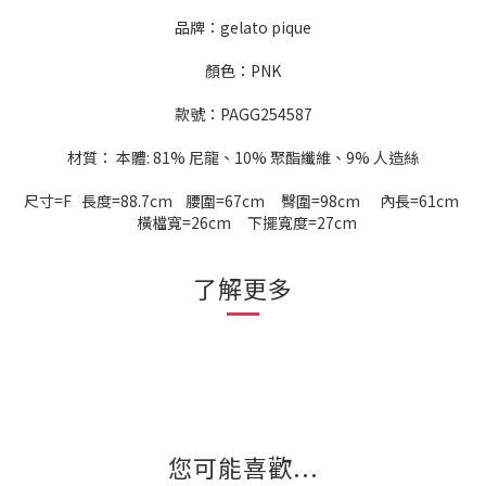
品牌：gelato pique
顏色：PNK
款號：PAGG254587
材質： 本體: 81% 尼龍、10% 聚酯纖維、9% 人造絲
尺寸=F 長度=88.7cm 腰圍=67cm 臀圍=98cm 內長=61cm
橫檔寬=26cm 下擺寬度=27cm
了解更多
您可能喜歡...