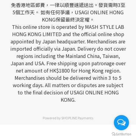
免香港地區郵費，一律以順豐速遞送出。發貨需時3至
5個工作天。 如有任何爭議，USAGI ONLINE HONG
KONG保留最終決定權。
This online store is operated by MASH STYLE LAB
HONG KONG LIMITED and the official online shop
appointed by Japan headquarter. Merchandises are
imported officially via Japan. Delivery do not cover
regions including the Mainland China, Taiwan,
Japan and USA. Free shipping upon patronage over
net amount of HK$1800 for Hong Kong region.
Merchandises should be delivered within 3 to 5
working days. All matters or disputes are subject
to the final decision of USAGI ONLINE HONG
KONG.
Powered by
SHOPLINE Payments
立即購買