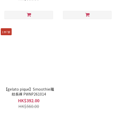
1件7折
【gelato pique】Smoothie羅
紋長褲 PWNP261014
HK$392.00
HK$560.00