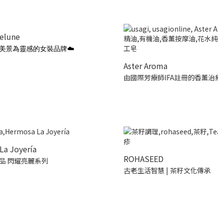
ielune
美景為靈感的女裝品牌☁️
Aster Aroma
由國際芳療師IFA註冊的香薰治
La Joyería
ROHASEED
品 閃耀亮麗系列
古老生活智慧 | 茶籽文化傳承