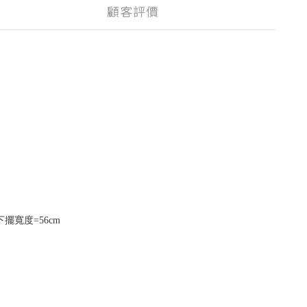
顧客評價
擺寬度=56
cm