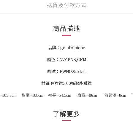
送貨及付款方式
商品描述
品牌：gelato pique
顏色：NVY,PNK,CRM
款號：PWNO255151
材質:連衣裙:100%聚酯纖維
105.5
cm
胸圍=108cm 袖長
=54.5
cm
肩寬
=49
cm
前領深=8
cm
下
了解更多