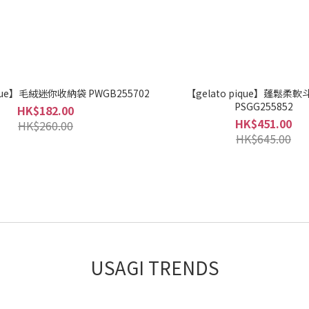
ique】毛絨迷你收納袋 PWGB255702
【gelato pique】蓬鬆柔
PSGG255852
HK$182.00
HK$451.00
HK$260.00
HK$645.00
USAGI TRENDS