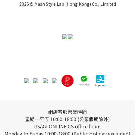
2026 © Mash Style Lab (Hong Kong) Co., Limited
網店客服營業時間
星期一至五 10:00-18:00 (公眾假期除外)
USAGI ONLINE CS office hours
Monday to Friday 10:00-18:00 (Public Holiday excluded)