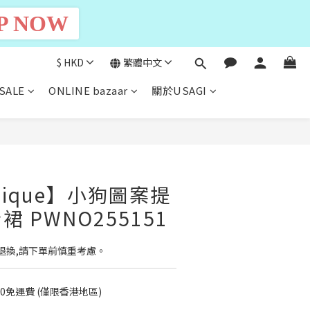
P NOW
$
HKD
繁體中文
SALE
ONLINE bazaar
關於USAGI
立即購買
 pique】小狗圖案提
 PWNO255151
退換,請下單前慎重考慮。
00免運費 (僅限香港地區)