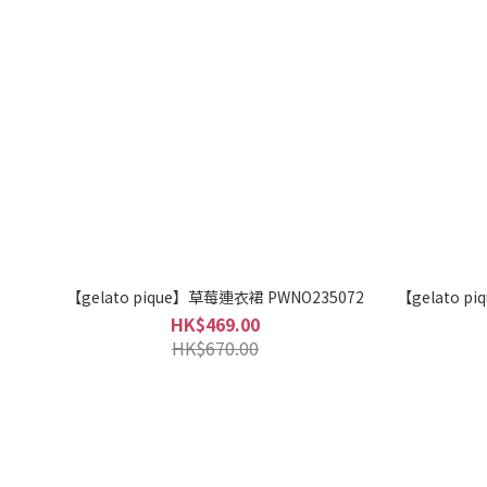
【gelato pique】草莓連衣裙 PWNO235072
【gelato 
HK$469.00
HK$670.00