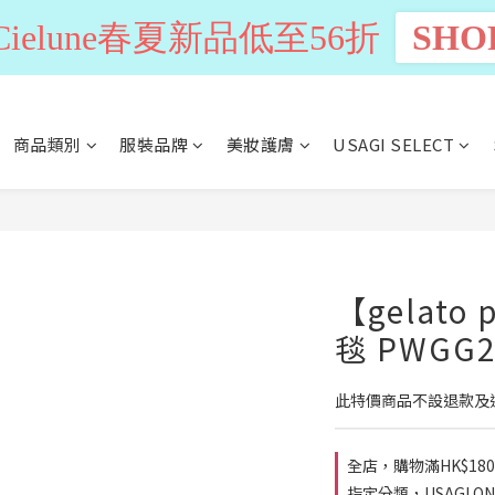
n Cielune春夏新品低至56折
SHO
商品類別
服裝品牌
美妝護膚
USAGI SELECT
【gelato
毯 PWGG2
此特價商品不設退款及
全店，購物滿HK$18
指定分類，USAGI ONL