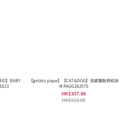
RIO】BABY
【gelato pique】【CAT&DOG】涼感蓬鬆條紋床
G241623
M PAGG262575
HK$357.00
HK$510.00