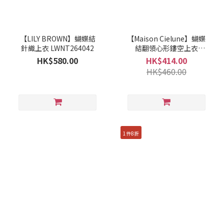
【LILY BROWN】蝴蝶結
【Maison Cielune】蝴蝶
針織上衣 LWNT264042
結翻領心形鏤空上衣
MWBD262677
HK$580.00
HK$414.00
HK$460.00
1件8折