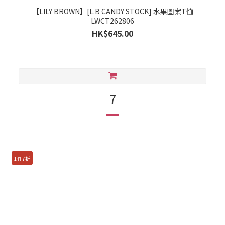
【LILY BROWN】[L.B CANDY STOCK] 水果圖案T恤
LWCT262806
HK$645.00
7
1件7折