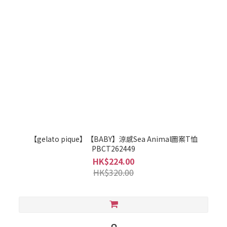
【gelato pique】【BABY】涼感Sea Animal圖案T恤
PBCT262449
HK$224.00
HK$320.00