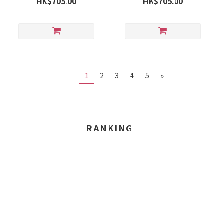
HK$705.00
HK$705.00
1
2
3
4
5
»
RANKING