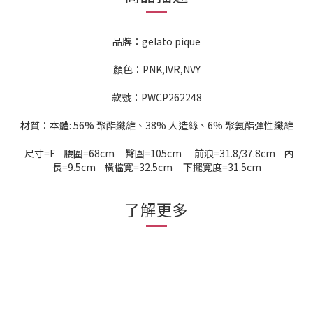
品牌：gelato pique
顏色：PNK,IVR,NVY
款號：PWCP262248
材質：本體: 56% 聚酯纖維、38% 人造絲、6% 聚氨酯彈性纖維
尺寸=F 腰圍=68cm 臀圍=105cm 前浪=31.8/37.8cm 內
長=9.5cm 橫檔寬=32.5cm 下擺寬度=31.5cm
了解更多