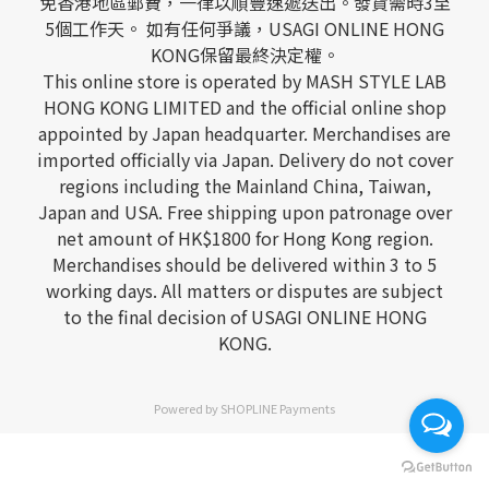
免香港地區郵費，一律以順豐速遞送出。發貨需時3至
5個工作天。 如有任何爭議，USAGI ONLINE HONG
KONG保留最終決定權。
This online store is operated by MASH STYLE LAB
HONG KONG LIMITED and the official online shop
appointed by Japan headquarter. Merchandises are
imported officially via Japan. Delivery do not cover
regions including the Mainland China, Taiwan,
Japan and USA. Free shipping upon patronage over
net amount of HK$1800 for Hong Kong region.
Merchandises should be delivered within 3 to 5
working days. All matters or disputes are subject
to the final decision of USAGI ONLINE HONG
KONG.
Powered by
SHOPLINE Payments
立即購買