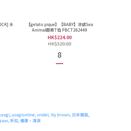
OCK] 水
【gelato pique】【BABY】涼感Sea
Animal圖案T恤 PBCT262449
HK$224.00
HK$320.00
8