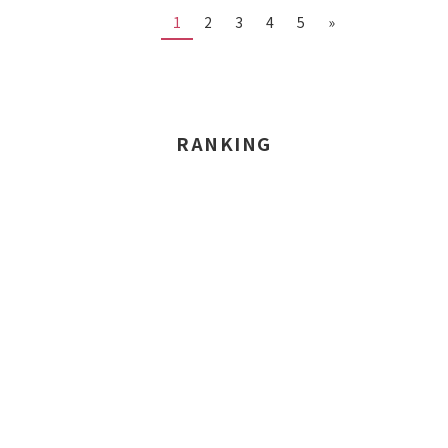
1
2
3
4
5
»
RANKING