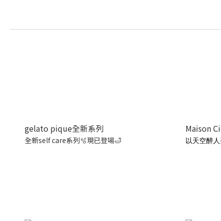
gelato pique全新系列
Maison C
全新self care系列🫧現已登場🛁
以天空醉人