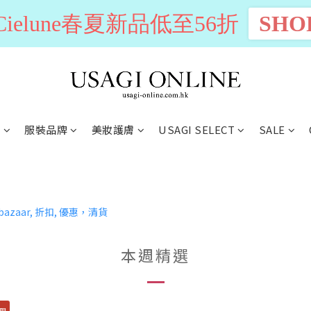
n Cielune春夏新品低至56折
SHO
別
服裝品牌
美妝護膚
USAGI SELECT
SALE
本週精選
限