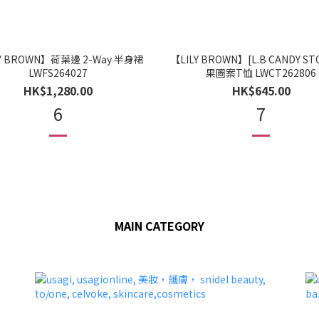
Y BROWN】荷葉邊 2-Way 半身裙
【LILY BROWN】[L.B CANDY ST
LWFS264027
果圖案T恤 LWCT262806
HK$1,280.00
HK$645.00
6
7
MAIN CATEGORY