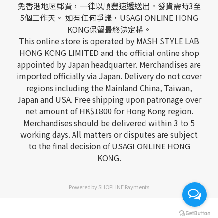
免香港地區郵費，一律以順豐速遞送出。發貨需時3至
5個工作天。 如有任何爭議，USAGI ONLINE HONG
KONG保留最終決定權。
This online store is operated by MASH STYLE LAB
HONG KONG LIMITED and the official online shop
appointed by Japan headquarter. Merchandises are
imported officially via Japan. Delivery do not cover
regions including the Mainland China, Taiwan,
Japan and USA. Free shipping upon patronage over
net amount of HK$1800 for Hong Kong region.
Merchandises should be delivered within 3 to 5
working days. All matters or disputes are subject
to the final decision of USAGI ONLINE HONG
KONG.
Powered by
SHOPLINE Payments
立即購買