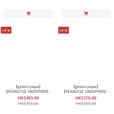
1件7折
1件7折
【gelato pique】
【gelato pique】
【PEANUTS】SNOOPY印花媽
【PEANUTS】SNOOPY印花尿
媽袋 PPGG259218
布袋 PPGG259217
HK$493.00
HK$270.00
HK$705.00
HK$385.00