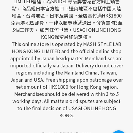
LIMITED營運，為SNIDEL等品牌香港官方網上銷售
點，商品經日本官方進口。送貨地區不包括中國大陸
地區、台灣地區、日本及美國。全店實付滿HK$1800
免香港地區郵費，一律以順豐速遞送出。發貨需時3至
5個工作天。 如有任何爭議，USAGI ONLINE HONG
KONG保留最終決定權。
This online store is operated by MASH STYLE LAB
HONG KONG LIMITED and the official online shop
appointed by Japan headquarter. Merchandises are
imported officially via Japan. Delivery do not cover
regions including the Mainland China, Taiwan,
Japan and USA. Free shipping upon patronage over
net amount of HK$1800 for Hong Kong region.
Merchandises should be delivered within 3 to 5
working days. All matters or disputes are subject
to the final decision of USAGI ONLINE HONG
KONG.