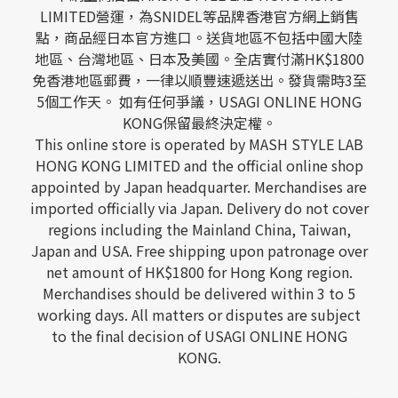
LIMITED營運，為SNIDEL等品牌香港官方網上銷售
點，商品經日本官方進口。送貨地區不包括中國大陸
地區、台灣地區、日本及美國。全店實付滿HK$1800
免香港地區郵費，一律以順豐速遞送出。發貨需時3至
5個工作天。 如有任何爭議，USAGI ONLINE HONG
KONG保留最終決定權。
This online store is operated by MASH STYLE LAB
HONG KONG LIMITED and the official online shop
appointed by Japan headquarter. Merchandises are
imported officially via Japan. Delivery do not cover
regions including the Mainland China, Taiwan,
Japan and USA. Free shipping upon patronage over
net amount of HK$1800 for Hong Kong region.
Merchandises should be delivered within 3 to 5
working days. All matters or disputes are subject
to the final decision of USAGI ONLINE HONG
KONG.