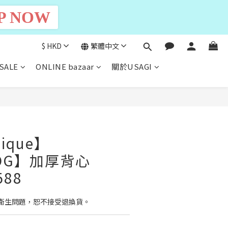
P NOW
$
HKD
繁體中文
SALE
ONLINE bazaar
關於USAGI
立即購買
pique】
DOG】加厚背心
588
品因衛生問題，恕不接受退換貨。