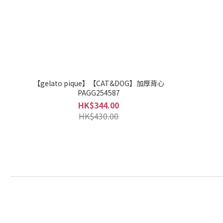
【gelato pique】【CAT&DOG】加厚背心
PAGG254587
HK$344.00
HK$430.00