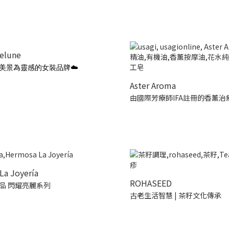
ielune
美景為靈感的女裝品牌☁️
Aster Aroma
由國際芳療師IFA註冊的香薰治
La Joyería
ROHASEED
品 閃耀亮麗系列
古老生活智慧 | 茶籽文化傳承