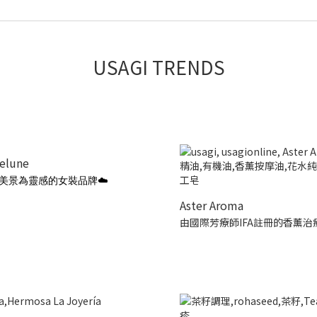
USAGI TRENDS
ielune
美景為靈感的女裝品牌☁️
Aster Aroma
由國際芳療師IFA註冊的香薰治