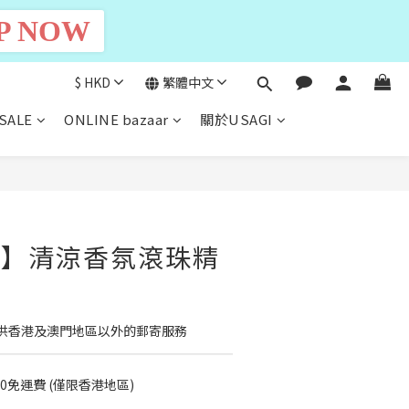
P NOW
$
HKD
繁體中文
SALE
ONLINE bazaar
關於USAGI
立即購買
ke】清涼香氛滾珠精
供香港及澳門地區以外的郵寄服務
00免運費 (僅限香港地區)