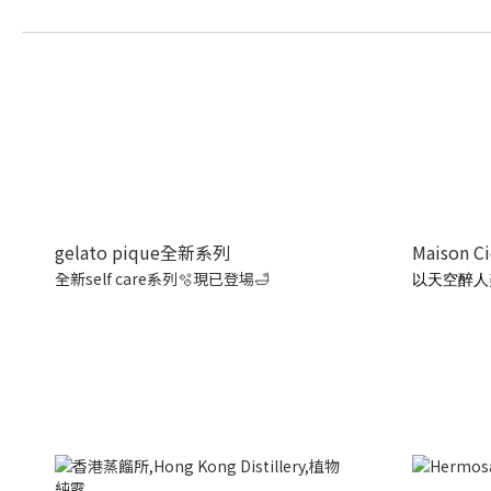
gelato pique全新系列
Maison C
全新self care系列🫧現已登場🛁
以天空醉人