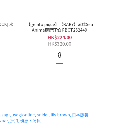
OCK] 水
【gelato pique】【BABY】涼感Sea
Animal圖案T恤 PBCT262449
HK$224.00
HK$320.00
8