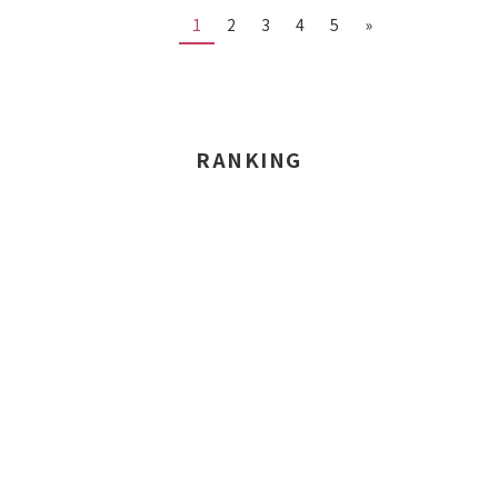
1
2
3
4
5
»
RANKING