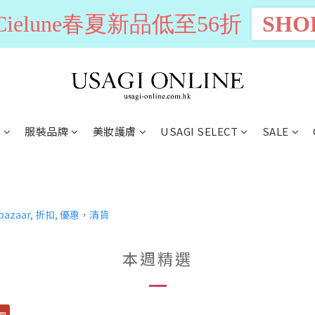
n Cielune春夏新品低至56折
SHO
別
服裝品牌
美妝護膚
USAGI SELECT
SALE
本週精選
限