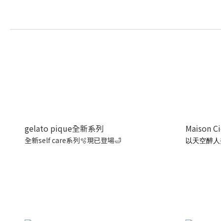
gelato pique全新系列
Maison C
全新self care系列🫧現已登場🛁
以天空醉人