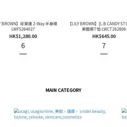
Y BROWN】荷葉邊 2-Way 半身裙
【LILY BROWN】[L.B CANDY ST
LWFS264027
果圖案T恤 LWCT262806
HK$1,280.00
HK$645.00
6
7
MAIN CATEGORY