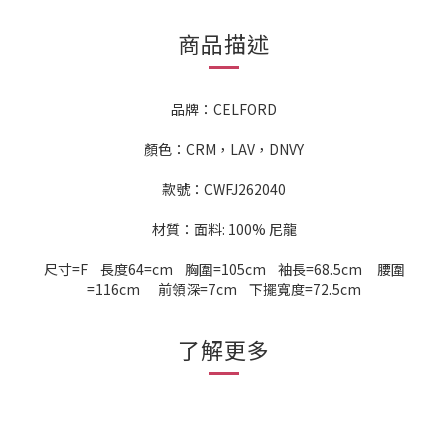
商品描述
品牌：CELFORD
顏色：CRM，LAV，DNVY
款號：CWFJ262040
材質：面料: 100% 尼龍
尺寸=F 長度64=cm 胸圍=105cm 袖長=68.5cm 腰圍
=116cm 前領深=7cm 下擺寬度=72.5cm
了解更多