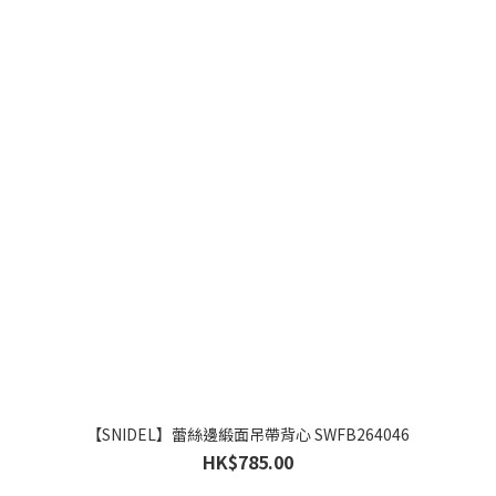
【SNIDEL】蕾絲邊緞面吊帶背心 SWFB264046
HK$785.00