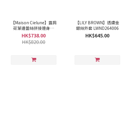
【Maison Cielune】露肩
【LILY BROWN】透膚金
荷葉邊蕾絲拼接連身裙
銀絲外套 LWND264006
MWAM261517
HK$738.00
HK$645.00
HK$820.00