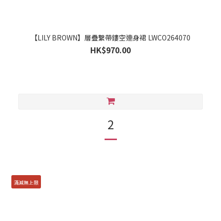
【LILY BROWN】層疊繫帶鏤空連身裙 LWCO264070
HK$970.00
2
滿減無上限