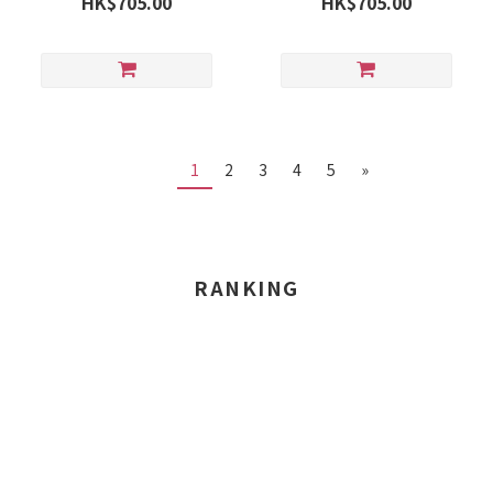
HK$705.00
HK$705.00
1
2
3
4
5
»
RANKING