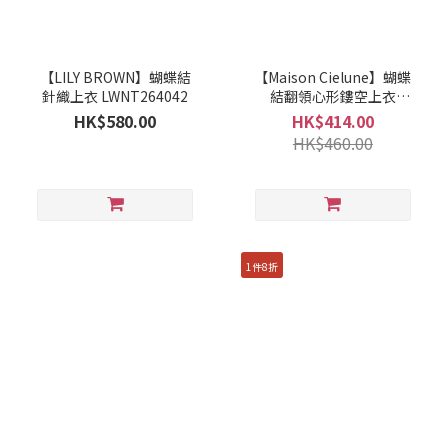
【LILY BROWN】蝴蝶結
【Maison Cielune】蝴蝶
針織上衣 LWNT264042
結翻領心形鏤空上衣
MWBD262677
HK$580.00
HK$414.00
HK$460.00
1件8折