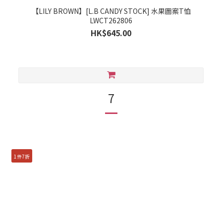
【LILY BROWN】[L.B CANDY STOCK] 水果圖案T恤
LWCT262806
HK$645.00
7
1件7折