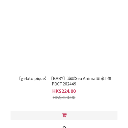
【gelato pique】【BABY】涼感Sea Animal圖案T恤
PBCT262449
HK$224.00
HK$320.00