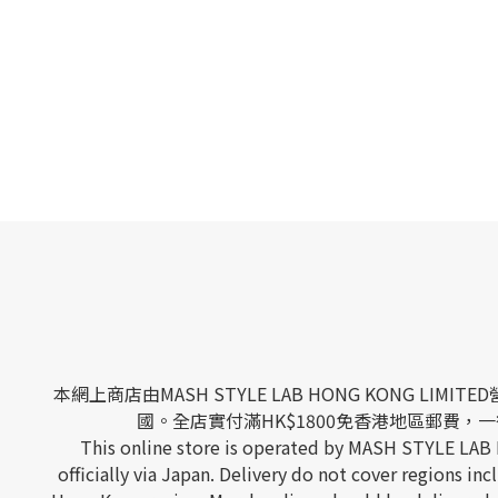
本網上商店由MASH STYLE LAB HONG KONG
國。全店實付滿HK$1800免香港地區郵費，一律
This online store is operated by MASH STYLE LAB
officially via Japan. Delivery do not cover regions 