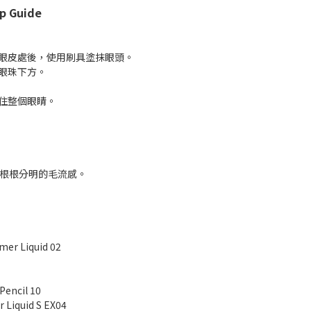
p Guide
雙眼皮處後，使用刷具塗抹眼頭。
的眼珠下方。
框住整個眼睛。
繪出根根分明的毛流感。
er Liquid 02
encil 10
Liquid S EX04