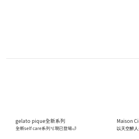
gelato pique全新系列
Maison C
全新self care系列🫧現已登場🛁
以天空醉人