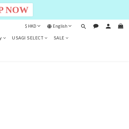
P NOW
$
HKD
English
y
USAGI SELECT
SALE