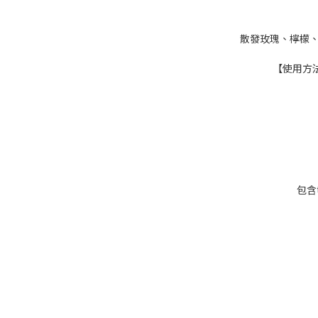
散發玫瑰、檸檬、
【使用方
包含