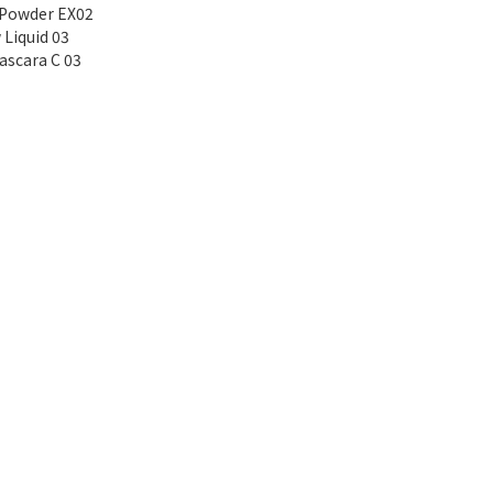
Powder EX02
Liquid 03
scara C 03