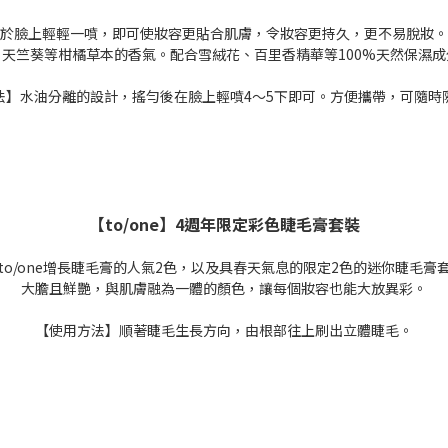
於臉上輕輕一噴，即可使妝容更貼合肌膚，令妝容更持久，更不易脫妝。
天竺葵等柑橘草本的香氣。配合雪絨花、百里香精華等100%天然保濕
法】水油分離的設計，搖勻後在臉上輕噴4～5下即可。方便攜帶，可隨時
【to/one】4週年限定彩色睫毛膏套裝
to/one增長睫毛膏的人氣2色，以及具春天氣息的限定2色的迷你睫毛膏
大膽且鮮艷，與肌膚融為一體的顏色，讓每個妝容也能大放異彩。
【使用方法】順著睫毛生長方向，由根部往上刷出立體睫毛。