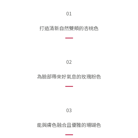
01
打造清新自然雙頰的杏桃色
02
為臉部帶來好氣息的玫瑰粉色
03
能與膚色融合且優雅的珊瑚色