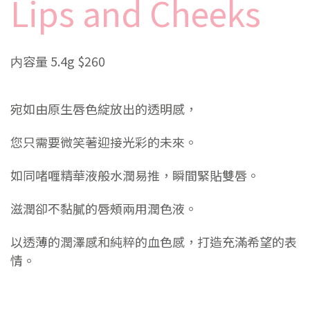
Lips and Cheeks
内容量 5.4g $260
宛如由原生唇色綻放出的透明感，
您只需要微笑著迎接光彩的未來。
如同啫喱精華液般水潤易推，瞬間緊貼雙唇。
滋潤卻不黏膩的唇頰兩用潤色液。
以透薄的潤澤感和純粹的血色感，打造充滿希望的表
情。