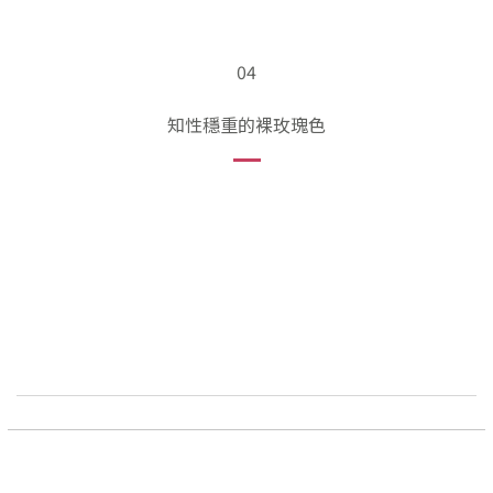
04
知性穩重的裸玫瑰色