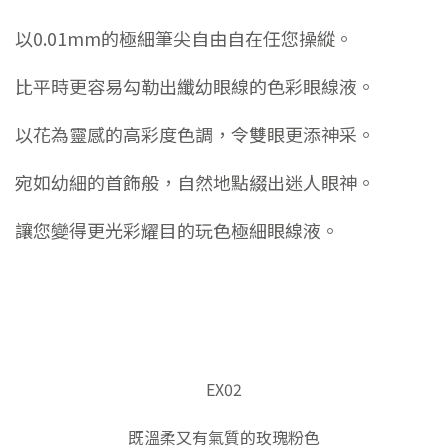
以0.01mm的極細筆尖自由自在任您操縱。
比平時更容易勾勒出纖幼眼線的色彩眼線液。
以花為靈感的高彩度色調，令雙眼更添神采。
宛如幼細的首飾般，自然地點綴出迷人眼神。
讓您變得更光彩耀目的玩色極細眼線液。
EX02
既溫柔又有氣質的玫瑰粉色