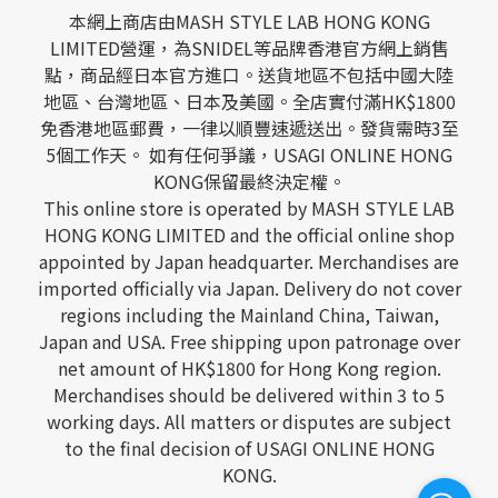
本網上商店由MASH STYLE LAB HONG KONG
LIMITED營運，為SNIDEL等品牌香港官方網上銷售
點，商品經日本官方進口。送貨地區不包括中國大陸
地區、台灣地區、日本及美國。全店實付滿HK$1800
免香港地區郵費，一律以順豐速遞送出。發貨需時3至
5個工作天。 如有任何爭議，USAGI ONLINE HONG
KONG保留最終決定權。
This online store is operated by MASH STYLE LAB
HONG KONG LIMITED and the official online shop
appointed by Japan headquarter. Merchandises are
imported officially via Japan. Delivery do not cover
regions including the Mainland China, Taiwan,
Japan and USA. Free shipping upon patronage over
net amount of HK$1800 for Hong Kong region.
Merchandises should be delivered within 3 to 5
working days. All matters or disputes are subject
to the final decision of USAGI ONLINE HONG
KONG.