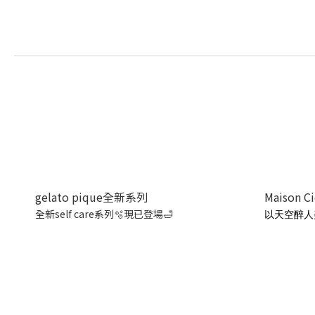
gelato pique全新系列
Maison C
全新self care系列🫧現已登場🛁
以天空醉人