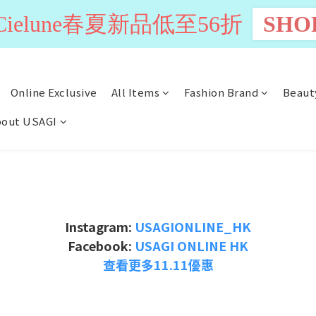
n Cielune春夏新品低至56折
SHO
Online Exclusive
All Items
Fashion Brand
Beaut
out USAGI
Instagram:
USAGIONLINE_HK
Facebook:
USAGI ONLINE HK
查看更多11.11優惠