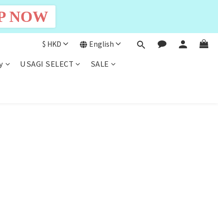
P NOW
$
HKD
English
y
USAGI SELECT
SALE