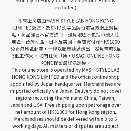
Monday to Friday 10:00-18:00 (Public Holiday
excluded)
本網上商店由MASH STYLE LAB HONG KONG
LIMITED營運，為SNIDEL等品牌香港官方網上銷售
點，商品經日本官方進口。送貨地區不包括中國大陸
地區、台灣地區、日本及美國。全店實付滿HK$1800
免香港地區郵費，一律以順豐速遞送出。發貨需時3至
5個工作天。 如有任何爭議，USAGI ONLINE HONG
KONG保留最終決定權。
This online store is operated by MASH STYLE LAB
HONG KONG LIMITED and the official online shop
appointed by Japan headquarter. Merchandises are
imported officially via Japan. Delivery do not cover
regions including the Mainland China, Taiwan,
Japan and USA. Free shipping upon patronage over
net amount of HK$1800 for Hong Kong region.
Merchandises should be delivered within 3 to 5
working days. All matters or disputes are subject