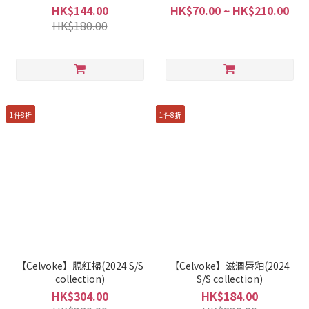
Collection)
HK$144.00
HK$70.00 ~ HK$210.00
HK$180.00
1件8折
1件8折
【Celvoke】腮紅掃(2024 S/S
【Celvoke】滋潤唇釉(2024
collection)
S/S collection)
HK$304.00
HK$184.00