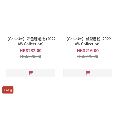
【Celvoke】彩色睫毛液 (2022
【Celvoke】塑型眉粉 (2022
AW Collection)
AW Collection)
HK$232.00
HK$216.00
HK$290.00
HK$270.00
1件8折