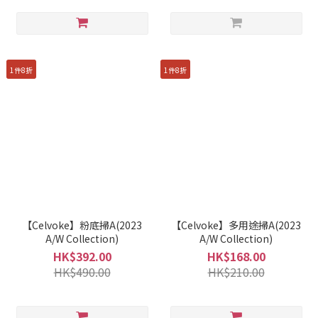
1件8折
1件8折
【Celvoke】粉底掃A(2023
【Celvoke】多用途掃A(2023
A/W Collection)
A/W Collection)
HK$392.00
HK$168.00
HK$490.00
HK$210.00