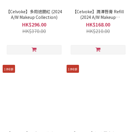
【Celvoke】多用途腮紅 (2024
【Celvoke】潤澤唇膏 Refill
A/W Makeup Collection)
(2024 A/W Makeup
Collection)
HK$296.00
HK$168.00
HK$370.00
HK$210.00
1件8折
1件8折